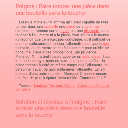
Enigme : Faire tomber une pièce dans
une bouteille sans la toucher
Lorsque Monsieur X affirma qu’il était capable de faire
tomber dans une
bouteille
une
pièce
de 5
centimes
simplement retenue sur le
goulot
par une
allumette
, sans
toucher à l’allumette ni à la pièce, bien sûr tout le monde
lui répondit que ce n’était pas compliqué, qu’il suffisait de
souffler suffisamment fort sur l’allumette pour que le
bois
s’envole, ou de mettre le feu à l’allumette pour qu’elle se
consume. Face à ces propositions, par prudence,
Monsieur X fit à tout hasard apporter un
seau
d’
eau
. Tout
le monde essaya, mais en vain : lorsqu’on soufflait, la
pièce tombait à côté en même temps que l’allumette, et
personne n’avait de quoi enflammer l’allumette. En s’y
prenant d’une autre manière, Monsieur X parvint encore
une fois de plus à épater l’assemblée. Comment fit-il ?
Thèmes :
Logique
,
Physique-Chimie
,
Vision dans l'espace
,
Bon sens
Solution et réponse à l'énigme : Faire
tomber une pièce dans une bouteille
sans la toucher