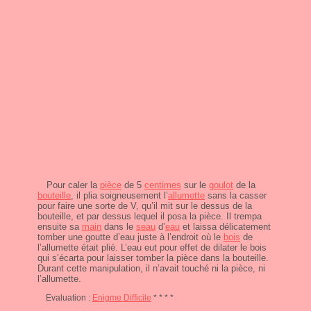
Pour caler la
pièce
de 5
centimes
sur le
goulot
de la
bouteille
, il plia soigneusement l’
allumette
sans la casser
pour faire une sorte de V, qu’il mit sur le dessus de la
bouteille, et par dessus lequel il posa la pièce. Il trempa
ensuite sa
main
dans le
seau
d’
eau
et laissa délicatement
tomber une goutte d’eau juste à l’endroit où le
bois
de
l’allumette était plié. L’eau eut pour effet de dilater le bois
qui s’écarta pour laisser tomber la pièce dans la bouteille.
Durant cette manipulation, il n’avait touché ni la pièce, ni
l’allumette.
Evaluation :
Enigme Difficile
* * * *