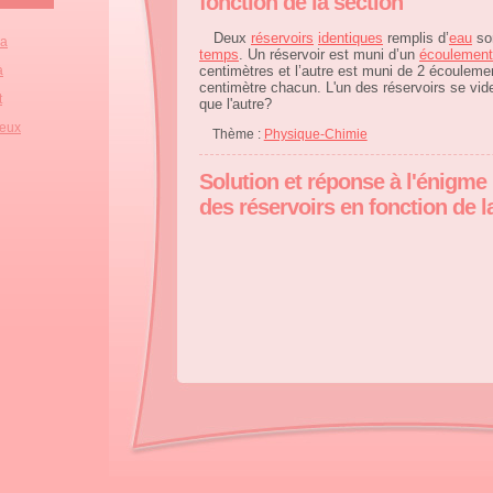
fonction de la section
Deux
réservoirs
identiques
remplis d’
eau
so
la
temps
. Un réservoir est muni d’un
écoulement
à
centimètres et l’autre est muni de 2 écoulemen
centimètre chacun. L'un des réservoirs se vide
t
que l'autre?
deux
Thème :
Physique-Chimie
Solution et réponse à l'énigme
des réservoirs en fonction de l