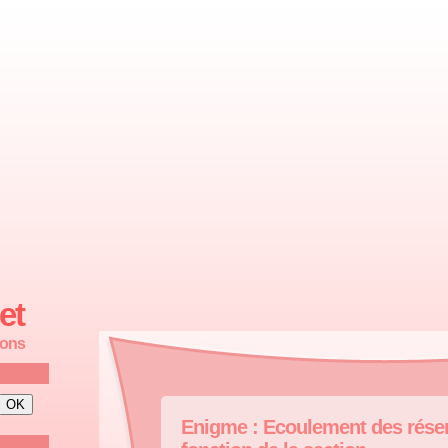
et
ions
Enigme : Ecoulement des réser