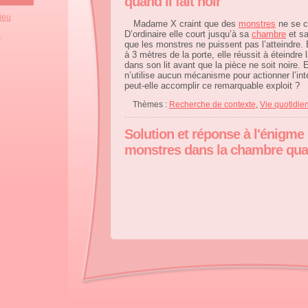
quand il fait noir
lieu
Madame X craint que des
monstres
ne se c
D’ordinaire elle court jusqu’à sa
chambre
et sa
e
que les monstres ne puissent pas l’atteindre. B
à 3 mètres de la porte, elle réussit à éteindre 
dans son lit avant que la pièce ne soit noire.
n’utilise aucun mécanisme pour actionner l’in
peut-elle accomplir ce remarquable exploit ?
Thèmes :
Recherche de contexte
,
Vie quotidie
Solution et réponse à l'énigme :
monstres dans la chambre quand