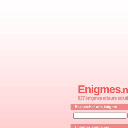
Enigmes
.n
637 énigmes et leurs solut
Rechercher une énigme
Enigmes similaires