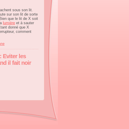
achent sous son lit.
ute sur son lit de sorte
ien que le lit de X soit
la
lumière
et à sauter
 Etant donné que X
terrupteur, comment
nne
 Eviter les
 il fait noir