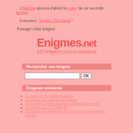
L'
homme
épousa d'abord la
soeur
de sa seconde
femme
.
Evaluation :
Enigme Très Facile
*
Partager cette énigme :
Enigmes
.net
637 énigmes et leurs solutions
Rechercher une énigme
Enigmes similaires
La barre et les poids soulevés
La voiture qui change de vitesse
Temps de sommeil avant la sonnerie du réveil
Un village avec 2 coiffeurs
Crédibilité de Monsieur X sur sa découverte d'une
fortune