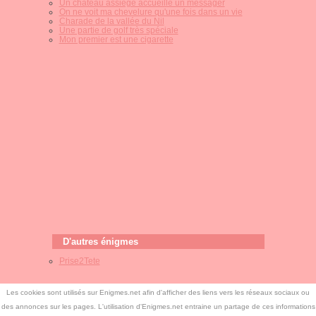
Un château assiégé accueille un messager
On ne voit ma chevelure qu'une fois dans un vie
Charade de la vallée du Nil
Une partie de golf très spéciale
Mon premier est une cigarette
D'autres énigmes
Prise2Tete
Les cookies sont utilisés sur Enigmes.net afin d'afficher des liens vers les réseaux sociaux ou
des annonces sur les pages. L'utilisation d'Enigmes.net entraine un partage de ces informations
©
Enigmes.net
-
Free CSS Templates
-
Enigmes.net