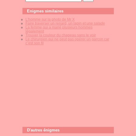
Enigmes similaires
L'homme sur la photo de Mr X
Faire traverser un renard, un lapin et une salade
La femme qui a marié plusieurs hommes
légalement
Trouver la couleur du chapeau sans le voir
Le chirurgien qui ne peut pas opérer un garçon car
c’est son fil
D'autres énigmes