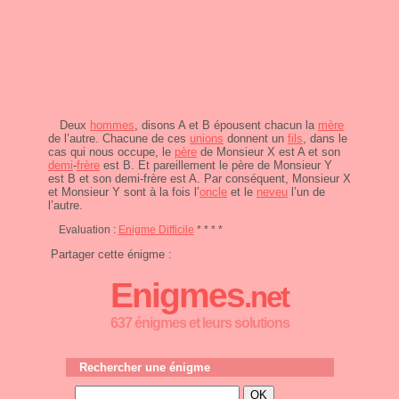
Deux
hommes
, disons A et B épousent chacun la
mère
de l’autre. Chacune de ces
unions
donnent un
fils
, dans le
cas qui nous occupe, le
père
de Monsieur X est A et son
demi
-
frère
est B. Et pareillement le père de Monsieur Y
est B et son demi-frère est A. Par conséquent, Monsieur X
et Monsieur Y sont à la fois l’
oncle
et le
neveu
l’un de
l’autre.
Evaluation :
Enigme Difficile
* * * *
Partager cette énigme :
Enigmes
.net
637 énigmes et leurs solutions
Rechercher une énigme