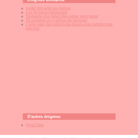
Inviter des amis au cinéma
Les 10 euros manquants
Demande d'un billet aller-retour sans parler
30 centimes en 2 pièces de monnaie
L'urne avec des milliers de pièces et le compte n'est
pas bon
D'autres énigmes
Prise2Tete