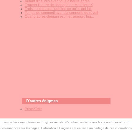
Autant d'heures avant que d'heure après
Trouver l'heure de l'horloge de Monsieur X
Trois hommes ont oubliée ce qu'ils ont fait
Temps de sommeil avant la sonnerie du réveil
Quand après-demain est hier, aujourd'hui...
D'autres énigmes
Prise2Tete
Les cookies sont utilisés sur Enigmes.net afin d'afficher des liens vers les réseaux sociaux ou
des annonces sur les pages. L'utilisation d'Enigmes.net entraine un partage de ces informations
©
Enigmes.net
-
Free CSS Templates
-
Enigmes.net