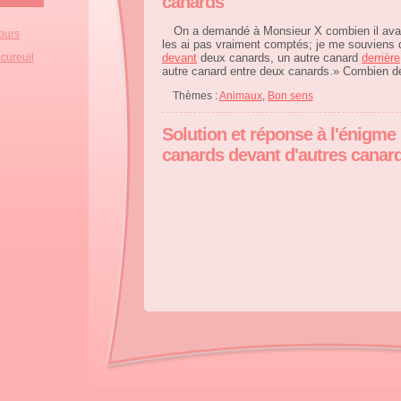
canards
On a demandé à Monsieur X combien il ava
'ours
les ai pas vraiment comptés; je me souviens q
cureuil
devant
deux canards, un autre canard
derrière
autre canard entre deux canards.» Combien de 
Thèmes :
Animaux
,
Bon sens
Solution et réponse à l'énigme
canards devant d'autres canar