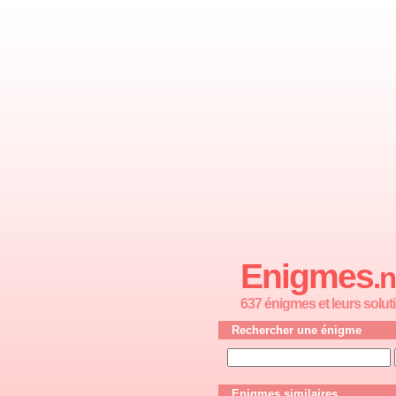
Enigmes
.n
637 énigmes et leurs solut
Rechercher une énigme
Enigmes similaires