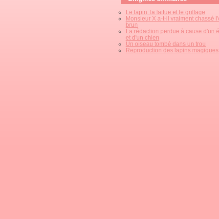
Le lapin, la laitue et le grillage
Monsieur X a-t-il vraiment chassé l
brun
La rédaction perdue à cause d'un é
et d'un chien
Un oiseau tombé dans un trou
Reproduction des lapins magiques