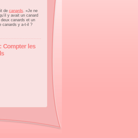
it de
canards
. «Je ne
u’il y avait un canard
deux canards et un
canards y a-t-il ?
 : Compter les
ds