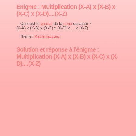
Enigme : Multiplication (X-A) x (X-B) x
(X-C) x (X-D)....(X-Z)
Quel est le
produit
de la
série
suivante ?
(X-A) x (X-B) x (X-C) x (X-D) x ... x (X-Z)
Thème :
Mathématiques
Solution et réponse à l'énigme :
Multiplication (X-A) x (X-B) x (X-C) x (X-
D)....(X-Z)