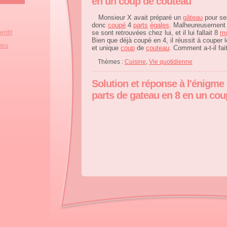
en un coup de couteau
Monsieur X avait préparé un
gâteau
pour s
donc
coupé
4
parts
égales
. Malheureusement 
erdit
se sont retrouvées chez lui, et il lui fallait 8
m
Bien que déjà coupé en 4, il réussit à couper 
lieu
et unique
coup
de
couteau
. Comment a-t-il fai
Thèmes :
Cuisine
,
Vie quotidienne
Solution et réponse à l'énigme
parts de gateau en 8 en un co