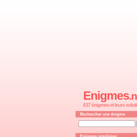
Enigmes
.n
637 énigmes et leurs solut
Rechercher une énigme
Enigmes similaires