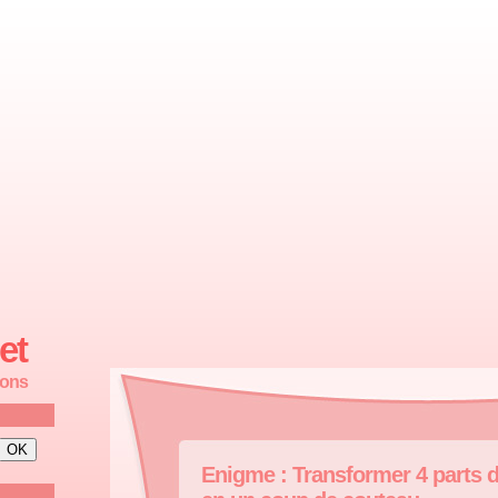
et
ions
Enigme : Transformer 4 parts d