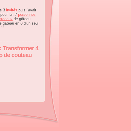
es 3
invités
puis l'avait
pour lui, 7
personnes
orceaux
de gâteau.
le gâteau en 8 d'un seul
t ?
 : Transformer 4
up de couteau