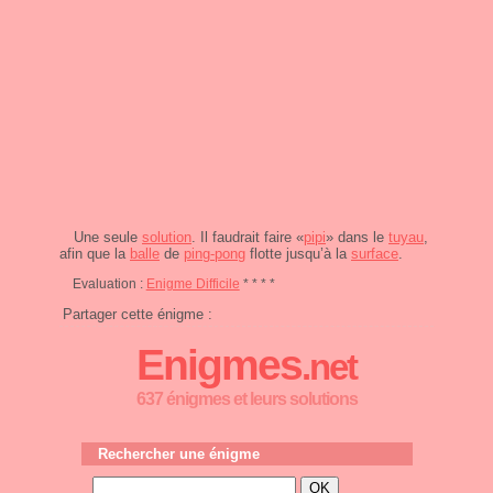
Une seule
solution
. Il faudrait faire «
pipi
» dans le
tuyau
,
afin que la
balle
de
ping-pong
flotte jusqu’à la
surface
.
Evaluation :
Enigme Difficile
* * * *
Partager cette énigme :
Enigmes
.net
637 énigmes et leurs solutions
Rechercher une énigme