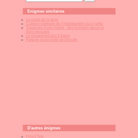
Enigmes similaires
Le poids de la terre
Cuisson optimale de 3 hamburgers sur 2 grills
Traversée d'une rivière : des hommes jaloux et
leurs épouses
Le croisement des 2 trains
Partage d'une boite de biscuits
D'autres énigmes
Prise2Tete