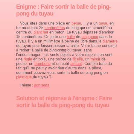
Enigme : Faire sortir la balle de ping-
pong du tuyau
Vous êtes dans une pièce en
béton
. Il y a un
tuyau
en
fer mesurant 25
centimètres
de long qui est cimenté au
centre du
plancher
en béton. Le tuyau dépasse d’environ
15 centimètres. On jette une
balle
de
ping-pong
dans le
tuyau. Il y a un millimètre à peine de libre dans le
diamètre
du tuyau pour laisser passer la balle. Votre tâche consiste
à retirer la balle de ping-pong du tuyau sans
l’endommager. Les seuls objets à votre disposition sont
une
règle
en bois, une pelote de
ficelle
, un
miroir
de
poche, un
trombone
et un petit
aimant
. Compte tenu du
fait qu’il ne peut y avoir rien d’autre dans la pièce,
comment pouvez-vous sortir la balle de ping-pong en
plastique
du tuyau ?
Thème :
Bon sens
Solution et réponse à l'énigme : Faire
sortir la balle de ping-pong du tuyau