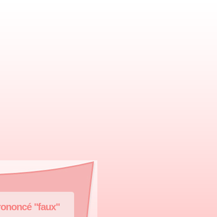
rononcé "faux"