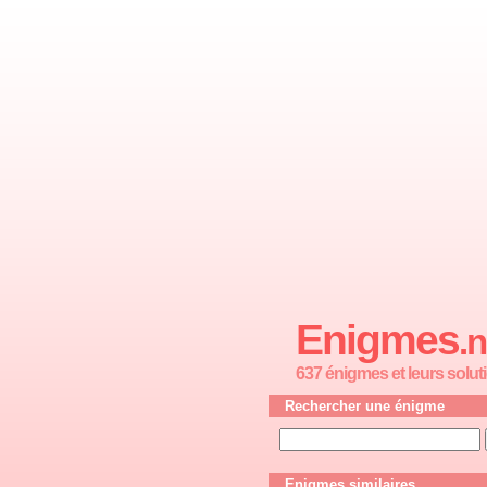
Enigmes
.n
637 énigmes et leurs solut
Rechercher une énigme
Enigmes similaires