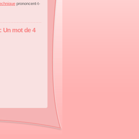
echnique
prononcent-t-
 : Un mot de 4