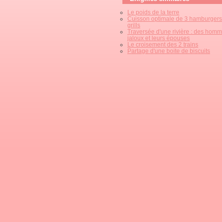
Le poids de la terre
Cuisson optimale de 3 hamburgers
grills
Traversée d'une rivière : des hom
jaloux et leurs épouses
Le croisement des 2 trains
Partage d'une boite de biscuits