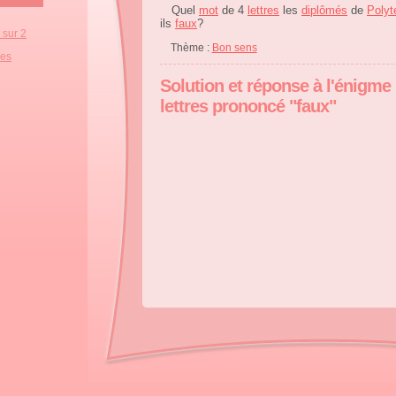
Quel
mot
de 4
lettres
les
diplômés
de
Polyt
ils
faux
?
 sur 2
Thème :
Bon sens
mes
Solution et réponse à l'énigme
lettres prononcé "faux"
Le
mot
“
faux
”.